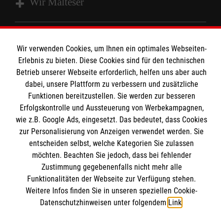
Wir Malteser
Spenden & Helfen
Wir verwenden Cookies, um Ihnen ein optimales Webseiten-
Angebote & Leistungen
Informationen
Erlebnis zu bieten. Diese Cookies sind für den technischen
Kursangebote
Betrieb unserer Webseite erforderlich, helfen uns aber auch
Mitarbeiten
dabei, unsere Plattform zu verbessern und zusätzliche
Kontakt
Funktionen bereitzustellen. Sie werden zur besseren
Wir
Malteser
Impressum
Erfolgskontrolle und Aussteuerung von Werbekampagnen,
Malteser online
wie z.B. Google Ads, eingesetzt. Das bedeutet, dass Cookies
Datenschutz
zur Personalisierung von Anzeigen verwendet werden. Sie
Barrierefreiheit
entscheiden selbst, welche Kategorien Sie zulassen
Malteser bundesweit
möchten. Beachten Sie jedoch, dass bei fehlender
Malteser Diözese Magdeburg
Spendenkonto
Zustimmung gegebenenfalls nicht mehr alle
Malteser Jugend Magdeburg
Funktionalitäten der Webseite zur Verfügung stehen.
Weitere Infos finden Sie in unseren speziellen Cookie-
Malteserorden
Empfänger: Malteser Hilfsdienst e.V.
Datenschutzhinweisen unter folgendem
Link
.
Malteser Jugend
Pax-Bank
Soziale Netzwerke