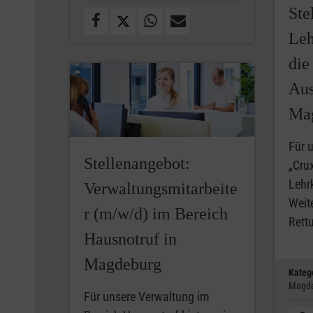
Ste
Leh
die
Aus
Ma
Für 
Stellenangebot:
„Cru
Lehrk
Verwaltungsmitarbeite
Weit
r (m/w/d) im Bereich
Rett
Hausnotruf in
Magdeburg
Kateg
Magd
Für unsere Verwaltung im