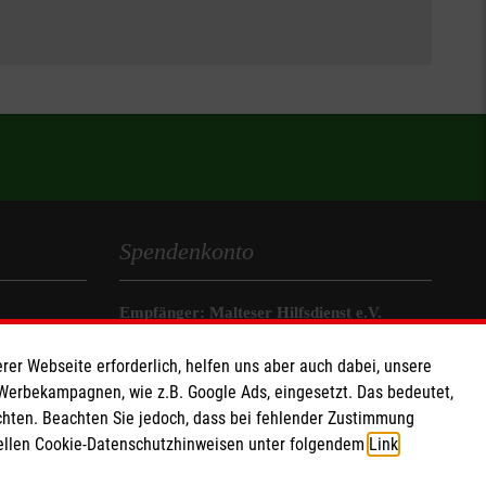
Spendenkonto
Empfänger: Malteser Hilfsdienst e.V.
Pax-Bank
rer Webseite erforderlich, helfen uns aber auch dabei, unsere
IBAN: IBAN: DE48370601201201229010
 Werbekampagnen, wie z.B. Google Ads, eingesetzt. Das bedeutet,
BIC: GENODED1PA7
chten. Beachten Sie jedoch, dass bei fehlender Zustimmung
ziellen Cookie-Datenschutzhinweisen unter folgendem
Link
.
Soziale Netzwerke