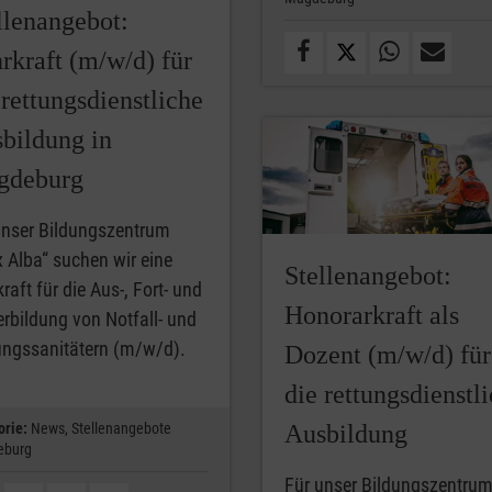
llenangebot:
rkraft (m/w/d) für
 rettungsdienstliche
bildung in
gdeburg
unser Bildungszentrum
x Alba“ suchen wir eine
Stellenangebot:
raft für die Aus-, Fort- und
Honorarkraft als
erbildung von Notfall- und
ungssanitätern (m/w/d).
Dozent (m/w/d) für
die rettungsdienstl
orie:
News,
Stellenangebote
Ausbildung
eburg
Für unser Bildungszentru