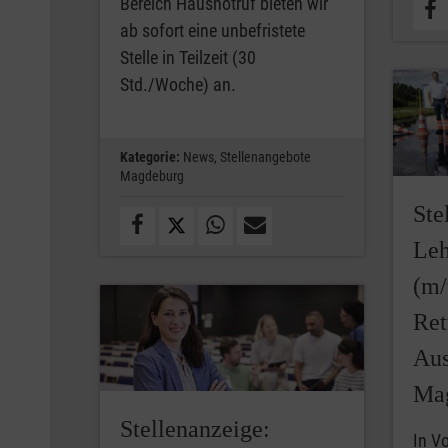
Bereich Hausnotruf bieten wir
ab sofort eine unbefristete
Stelle in Teilzeit (30
Std./Woche) an.
Kategorie:
News,
Stellenangebote
Magdeburg
Ste
Leh
(m/
Ret
Aus
Ma
Stellenanzeige:
In Vo