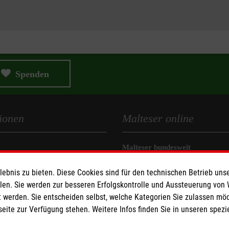
Spenden
ionen
Malteser online
Malteser bundesweit
Malteser Diözese Magdeburg
bnis zu bieten. Diese Cookies sind für den technischen Betrieb unse
z
Malteser Jugend Magdeburg
llen. Sie werden zur besseren Erfolgskontrolle und Aussteuerung von
heit
Malteserorden
 werden. Sie entscheiden selbst, welche Kategorien Sie zulassen mö
Malteser International
seite zur Verfügung stehen. Weitere Infos finden Sie in unseren spe
Sharepoint