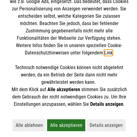
Malteser bundesweit
wie z.B. Google Ads, eingesetzt. Das bedeutet, dass Cookies
zur Personalisierung von Anzeigen verwendet werden. Sie
Malteser Diözese Magdeburg
Spendenkonto
entscheiden selbst, welche Kategorien Sie zulassen
Malteser Jugend Magdeburg
möchten. Beachten Sie jedoch, dass bei fehlender
Malteserorden
Zustimmung gegebenenfalls nicht mehr alle
Empfänger: Malteser Hilfsdienst e.V.
Funktionalitäten der Webseite zur Verfügung stehen.
Malteser Jugend
Pax-Bank
Weitere Infos finden Sie in unseren speziellen Cookie-
Soziale Netzwerke
Malteser International
Datenschutzhinweisen unter folgendem
Link
.
IBAN: DE48370601201201229010
Mediathek
BIC: GENODED1PA7
Sharepoint
Technisch notwendige Cookies können nicht abgelehnt
Der Malteser Hilfsdienst e.V. ist als eingetragene
werden, da ein Betrieb der Seite dann nicht mehr
gewährleistet werden kann.
gemeinnützige Organisation von der Körperschaft- und
Mit dem Klick auf
Alle akzeptieren
stimmen Sie zusätzlich
Gewerbesteuer befreit.
dem Gebrauch der nicht notwendigen Cookies zu. Um Ihre
Einstellungen anzupassen, wählen Sie
Details anzeigen
.
Alle ablehnen
Alle akzeptieren
Details anzeigen
Lehnt alle nicht-essentiellen Cookies ab
Akzeptiert alle Cookies einschließl
Öffnet detailli