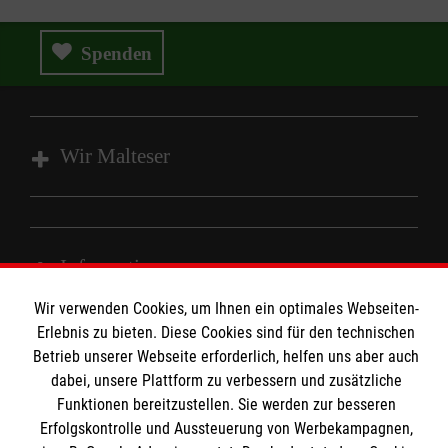
Spenden
Wir Malteser
Spenden & Helfen
Angebote & Leistungen
Informationen
Kursangebote
Wir verwenden Cookies, um Ihnen ein optimales Webseiten-
Mitarbeiten
Erlebnis zu bieten. Diese Cookies sind für den technischen
Kontakt
Wir
Malteser
Betrieb unserer Webseite erforderlich, helfen uns aber auch
Impressum
Malteser online
dabei, unsere Plattform zu verbessern und zusätzliche
Datenschutz
Funktionen bereitzustellen. Sie werden zur besseren
Erfolgskontrolle und Aussteuerung von Werbekampagnen,
Barrierefreiheit