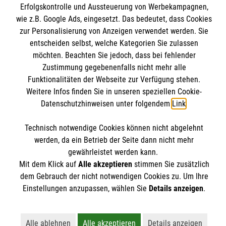
Erfolgskontrolle und Aussteuerung von Werbekampagnen,
Datenschutz
wie z.B. Google Ads, eingesetzt. Das bedeutet, dass Cookies
Barrierefreiheit
zur Personalisierung von Anzeigen verwendet werden. Sie
Malteser bundesweit
entscheiden selbst, welche Kategorien Sie zulassen
Malteser Diözese Magdeburg
Spendenkonto
möchten. Beachten Sie jedoch, dass bei fehlender
Malteser Jugend Magdeburg
Zustimmung gegebenenfalls nicht mehr alle
Funktionalitäten der Webseite zur Verfügung stehen.
Malteserorden
Empfänger: Malteser Hilfsdienst e.V.
Weitere Infos finden Sie in unseren speziellen Cookie-
Malteser Jugend
Datenschutzhinweisen unter folgendem
Link
.
Pax-Bank
Soziale Netzwerke
Malteser International
IBAN: DE48370601201201229010
Mediathek
Technisch notwendige Cookies können nicht abgelehnt
BIC: GENODED1PA7
werden, da ein Betrieb der Seite dann nicht mehr
Sharepoint
gewährleistet werden kann.
Der Malteser Hilfsdienst e.V. ist als eingetragene
Mit dem Klick auf
Alle akzeptieren
stimmen Sie zusätzlich
gemeinnützige Organisation von der Körperschaft- und
dem Gebrauch der nicht notwendigen Cookies zu. Um Ihre
Gewerbesteuer befreit.
Einstellungen anzupassen, wählen Sie
Details anzeigen
.
Alle ablehnen
Alle akzeptieren
Details anzeigen