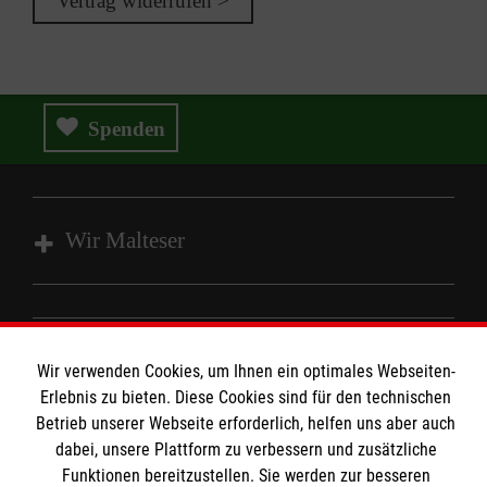
Vertrag widerrufen >
Spenden
Wir Malteser
Spenden & Helfen
Angebote & Leistungen
Informationen
Wir verwenden Cookies, um Ihnen ein optimales Webseiten-
Kursangebote
Erlebnis zu bieten. Diese Cookies sind für den technischen
Mitarbeiten
Betrieb unserer Webseite erforderlich, helfen uns aber auch
Kontakt
dabei, unsere Plattform zu verbessern und zusätzliche
Wir
Malteser
Impressum
Funktionen bereitzustellen. Sie werden zur besseren
Malteser online