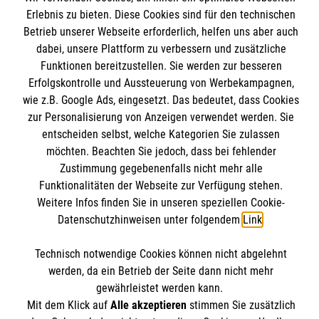
Angebote & Leistungen
Erlebnis zu bieten. Diese Cookies sind für den technischen
Informationen
Betrieb unserer Webseite erforderlich, helfen uns aber auch
Kursangebote
dabei, unsere Plattform zu verbessern und zusätzliche
Mitarbeiten
Funktionen bereitzustellen. Sie werden zur besseren
Kontakt
Wir
Malteser
Erfolgskontrolle und Aussteuerung von Werbekampagnen,
Impressum
Malteser online
wie z.B. Google Ads, eingesetzt. Das bedeutet, dass Cookies
Datenschutz
zur Personalisierung von Anzeigen verwendet werden. Sie
entscheiden selbst, welche Kategorien Sie zulassen
Barrierefreiheit
Malteser bundesweit
möchten. Beachten Sie jedoch, dass bei fehlender
Zustimmung gegebenenfalls nicht mehr alle
Malteser Diözese Magdeburg
Spendenkonto
Funktionalitäten der Webseite zur Verfügung stehen.
Malteser Jugend Magdeburg
Weitere Infos finden Sie in unseren speziellen Cookie-
Malteserorden
Datenschutzhinweisen unter folgendem
Link
.
Empfänger: Malteser Hilfsdienst e.V.
Malteser Jugend
Pax-Bank
Soziale Netzwerke
Technisch notwendige Cookies können nicht abgelehnt
Malteser International
IBAN: DE48370601201201229010
werden, da ein Betrieb der Seite dann nicht mehr
Mediathek
gewährleistet werden kann.
BIC: GENODED1PA7
Sharepoint
Mit dem Klick auf
Alle akzeptieren
stimmen Sie zusätzlich
Der Malteser Hilfsdienst e.V. ist als eingetragene