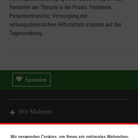
Vertiefen der Theorie in die Praxis: Verbände,
Patiententransfer, Versorgung mit
rettungsdienstlichen Hilfsmitteln standen auf der
Tagesordnung.
Spenden
Wir Malteser
Spenden & Helfen
Wir verwenden Cookies, um Ihnen ein optimales Webseiten-